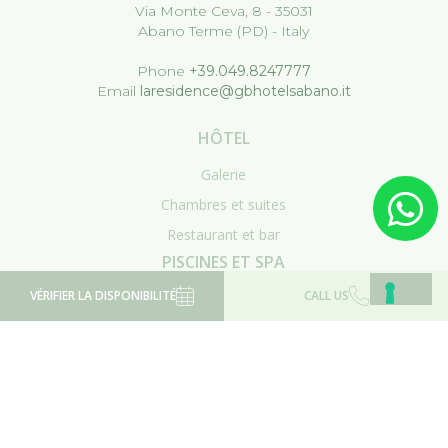
Via Monte Ceva, 8 - 35031
Abano Terme (PD) - Italy
Phone
+39.049.8247777
Email
laresidence@gbhotelsabano.it
HÔTEL
Galerie
Chambres et suites
Restaurant et bar
PISCINES ET SPA
VÉRIFIER LA DISPONIBILITÉ
CALL US
Piscines
Traitements du visage
Traitements du corps
CONTACTS
DEMANDE DE DEVIS