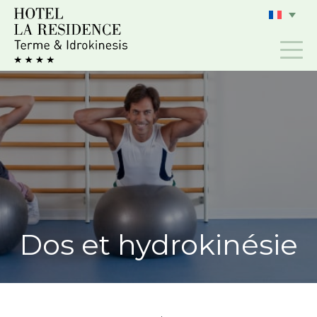
Aller
au
contenu
Dos et hydrokinésie