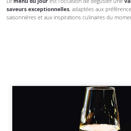
Le
menu du jour
est l’occasion de déguster une
va
saveurs exceptionnelles
, adaptées aux préférenc
saisonnières et aux inspirations culinaires du momen