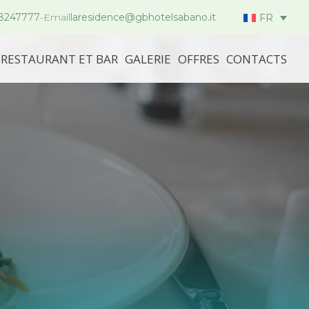
.8247777
-
Email
laresidence@gbhotelsabano.it
FR
RESTAURANT ET BAR
GALERIE
OFFRES
CONTACTS