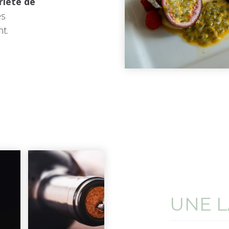
riété de
es
t.
UNE L