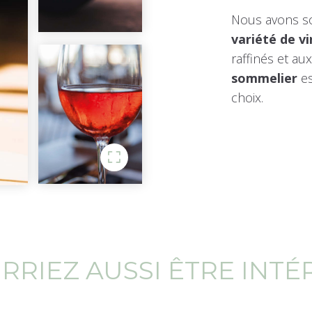
Nous avons so
variété de vi
raffinés et au
sommelier
es
choix.
RIEZ AUSSI ÊTRE INTÉ