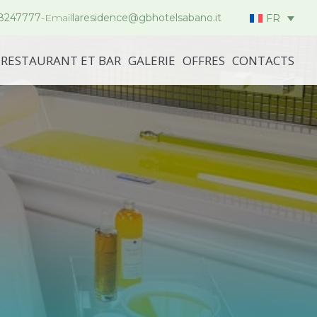
.8247777
-
Email
laresidence@gbhotelsabano.it
FR
RESTAURANT ET BAR
GALERIE
OFFRES
CONTACTS