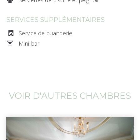
dry_cleaning_1
Serviettes de piscine et peignoir
SERVICES SUPPLÉMENTAIRES
local_laundry_service
Service de buanderie
local_bar_0
Mini-bar
VOIR D'AUTRES CHAMBRES