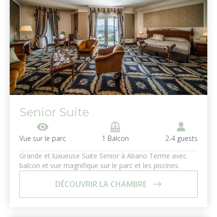
Senior Suite
visibility
balcony
Vue sur le parc
1 Balcon
2-4 guests
Grande et luxueuse Suite Senior à Abano Terme avec
balcon et vue magnifique sur le parc et les piscines.
DÉCOUVRIR LA CHAMBRE