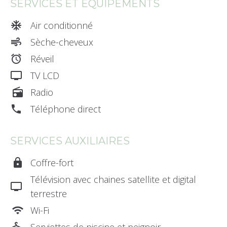
SERVICES ET ÉQUIPEMENTS
ac_unit_0
Air conditionné
air_0
Sèche-cheveux
alarm_smart_wake
Réveil
tv_gen
TV LCD
radio
Radio
phone_0
Téléphone direct
SERVICES AUXILIAIRES
lock
Coffre-fort
Télévision avec chaines satellite et digital
tv_gen
terrestre
wifi
Wi-Fi