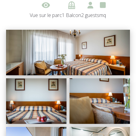
visibility
balcony
Vue sur le parc
1 Balcon
2 guests
mq