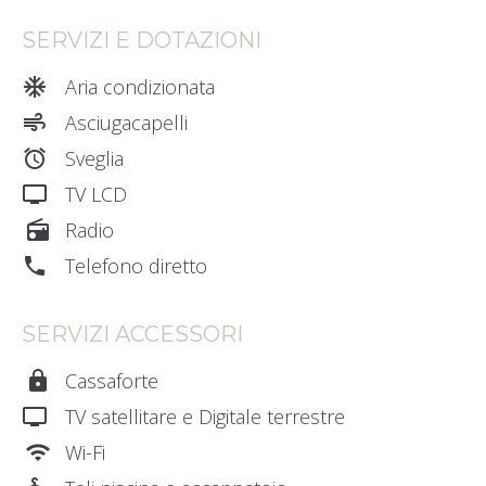
SERVIZI E DOTAZIONI
ac_unit_0
Aria condizionata
air_0
Asciugacapelli
alarm_smart_wake
Sveglia
tv_gen
TV LCD
radio
Radio
phone_0
Telefono diretto
SERVIZI ACCESSORI
lock
Cassaforte
tv_gen
TV satellitare e Digitale terrestre
wifi
Wi-Fi