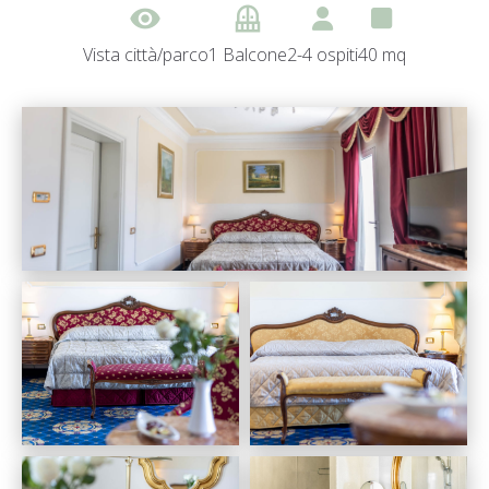
visibility
balcony
Vista città/parco
1 Balcone
2-4 ospiti
40 mq