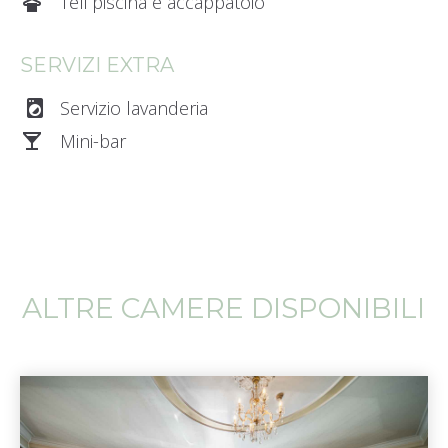
dry_cleaning_1
Teli piscina e accappatoio
SERVIZI EXTRA
local_laundry_service
Servizio lavanderia
local_bar_0
Mini-bar
ALTRE CAMERE DISPONIBILI