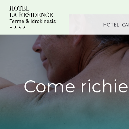
Salta
al
contenuto
HOTEL
CA
Come richie