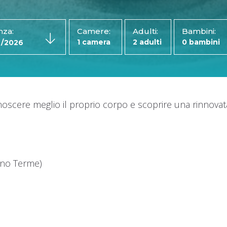
nza:
Camere:
Adulti:
Bambini:
oscere meglio il proprio corpo e scoprire una rinnovata 
ano Terme)