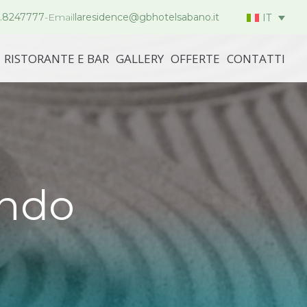
.8247777
-
Email
laresidence@gbhotelsabano.it
IT
RISTORANTE E BAR
GALLERY
OFFERTE
CONTATTI
ondo