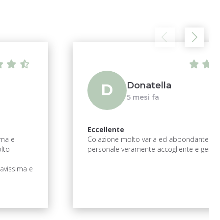
Donatella
D
5 mesi fa
Eccellente
ima e
Colazione molto varia ed abbondante ed 
lto
personale veramente accogliente e gentil
ravissima e