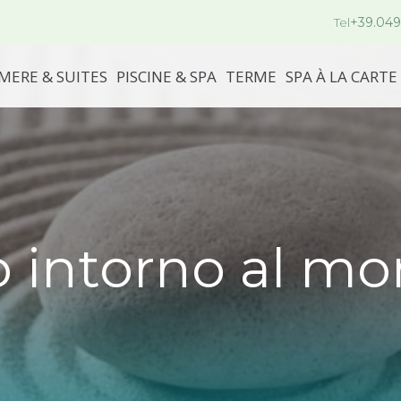
Tel
+39.049
MERE & SUITES
PISCINE & SPA
TERME
SPA À LA CARTE
o intorno al m